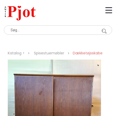
Katalog >
Spisestuemøbler
Dækketøjsskabe