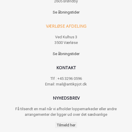
2605 Brøndby
Se åbningstider
VÆRLØSE AFDELING
Ved Kulhus 3
3500 Værløse
Se åbningstider
KONTAKT
Tlf : +45 3296 0596
Email: mail@antikpjot.dk
NYHEDSBREV
Få tilsendt en mail når vi afholder loppemarkeder eller andre
arrangementer der ligger ud over det sædvanlige
Tilmeld her