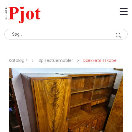
Katalog >
Spisestuemøbler
Dækketøjsskabe