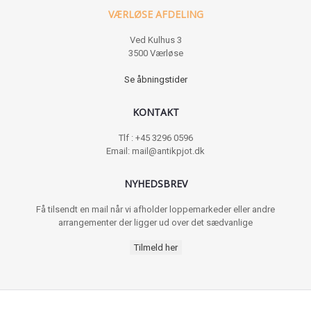
VÆRLØSE AFDELING
Ved Kulhus 3
3500 Værløse
Se åbningstider
KONTAKT
Tlf : +45 3296 0596
Email: mail@antikpjot.dk
NYHEDSBREV
Få tilsendt en mail når vi afholder loppemarkeder eller andre
arrangementer der ligger ud over det sædvanlige
Tilmeld her