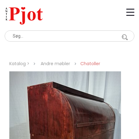
Katalog >
Andre møbler
Chatoller