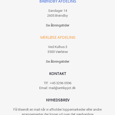
BRØNDBY AFDELING
Sandager 14
2605 Brøndby
Se åbningstider
VÆRLØSE AFDELING
Ved Kulhus 3
3500 Værløse
Se åbningstider
KONTAKT
Tlf : +45 3296 0596
Email: mail@antikpjot.dk
NYHEDSBREV
Få tilsendt en mail når vi afholder loppemarkeder eller andre
arrangementer der ligger ud over det sædvanlige