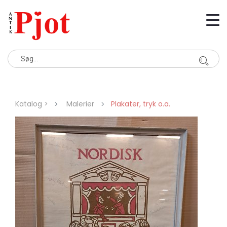
Katalog >
Malerier
Plakater, tryk o.a.