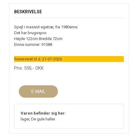
BESKRIVELSE
Spejl i massivt egetræ, fra 1980erne.
Det har brugsspor.
Højde 122cm Bredde 72cm
Emne nummer: 91588
Reserveret til d. 21-07-2026
Pris:
550
,-
DKK
E-MAIL
Varen befinder sig her:
lager, De gule haller