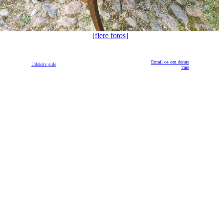
[flere fotos]
Email os om denne
Udskriv side
vare