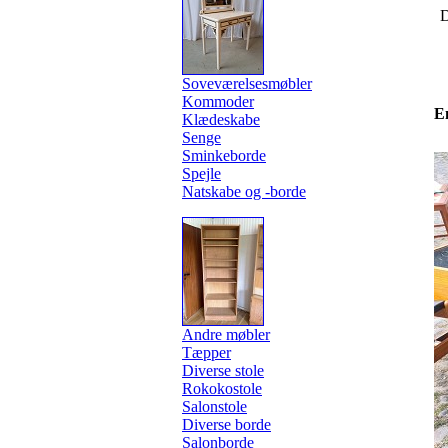
D
Soveværelsesmøbler
Kommoder
E
Klædeskabe
Senge
Sminkeborde
Spejle
Natskabe og -borde
Andre møbler
Tæpper
Diverse stole
Rokokostole
Salonstole
Diverse borde
Salonborde