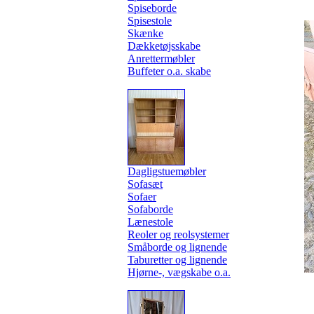
Spiseborde
Spisestole
Skænke
Dækketøjsskabe
Anrettermøbler
Buffeter o.a. skabe
Dagligstuemøbler
Sofasæt
Sofaer
Sofaborde
Lænestole
Reoler og reolsystemer
Småborde og lignende
Taburetter og lignende
Hjørne-, vægskabe o.a.