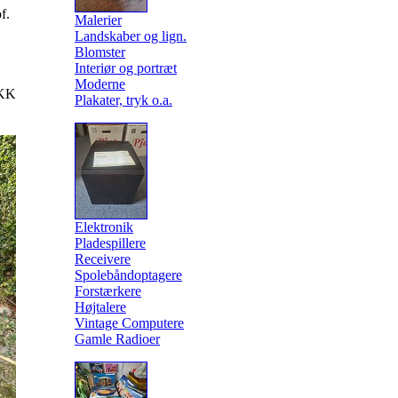
f.
Malerier
Landskaber og lign.
Blomster
Interiør og portræt
Moderne
KK
Plakater, tryk o.a.
Elektronik
Pladespillere
Receivere
Spolebåndoptagere
Forstærkere
Højtalere
Vintage Computere
Gamle Radioer