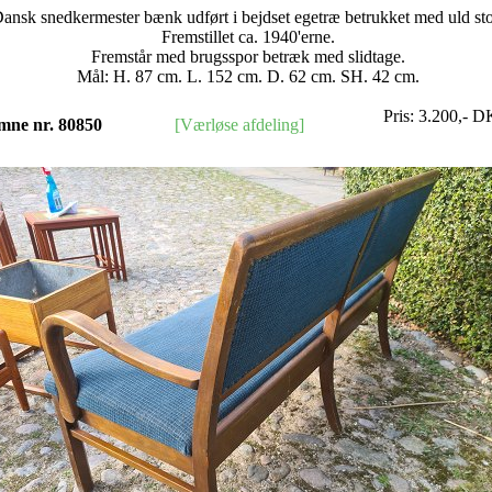
ansk snedkermester bænk udført i bejdset egetræ betrukket med uld sto
Fremstillet ca. 1940'erne.
Fremstår med brugsspor betræk med slidtage.
Mål: H. 87 cm. L. 152 cm. D. 62 cm. SH. 42 cm.
Pris:
3.200
,-
D
mne nr. 80850
[Værløse afdeling]