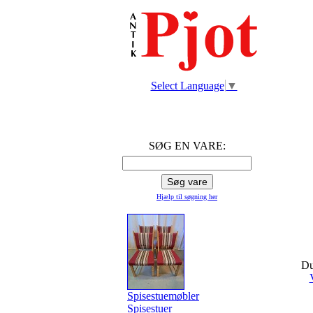
Select Language
▼
SØG EN VARE:
Hjælp til søgning
her
Du
Spisestuemøbler
Spisestuer