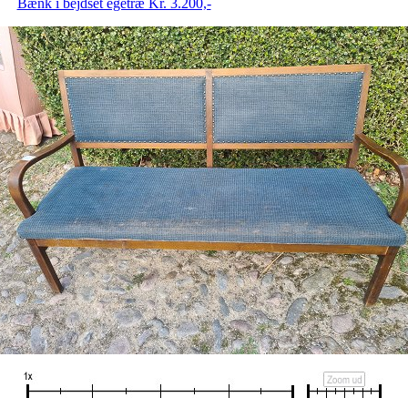
Bænk i bejdset egetræ Kr. 3.200,-