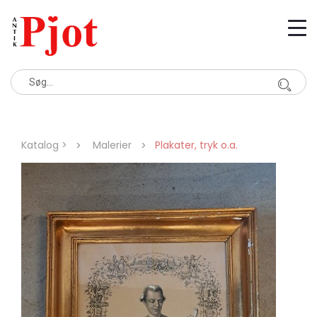
Katalog >
Malerier
Plakater, tryk o.a.