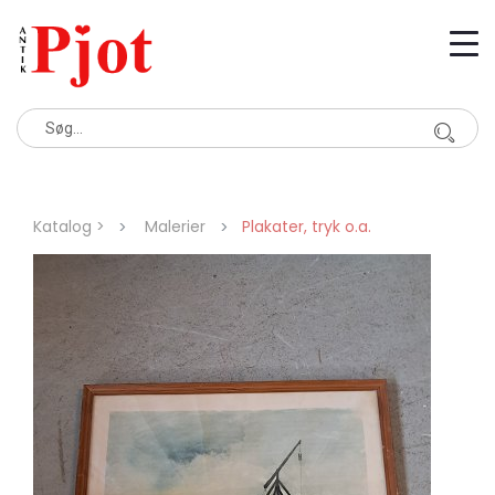
Katalog >
Malerier
Plakater, tryk o.a.