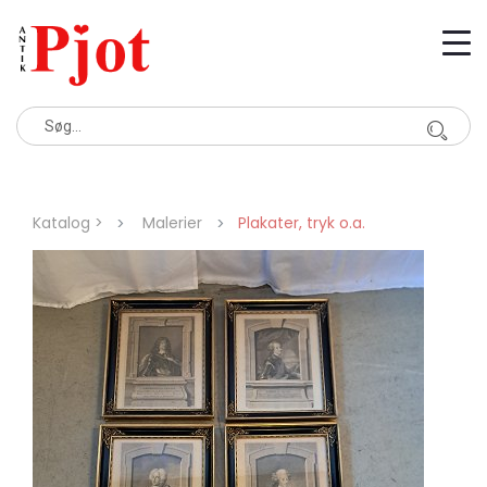
Katalog >
Malerier
Plakater, tryk o.a.