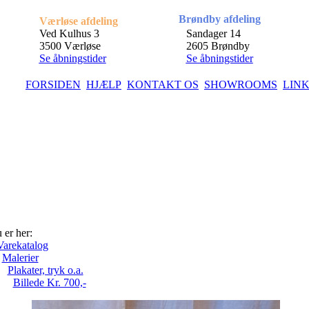
Brøndby afdeling
Værløse afdeling
Ved Kulhus 3
Sandager 14
3500 Værløse
2605 Brøndby
Se åbningstider
Se åbningstider
FORSIDEN
HJÆLP
KONTAKT OS
SHOWROOMS
LIN
 er her:
Varekatalog
Malerier
Plakater, tryk o.a.
Billede Kr. 700,-