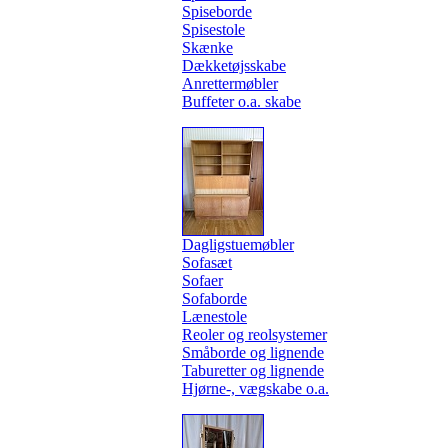
Spiseborde
Spisestole
Skænke
Dækketøjsskabe
Anrettermøbler
Buffeter o.a. skabe
Dagligstuemøbler
Sofasæt
Sofaer
Sofaborde
Lænestole
Reoler og reolsystemer
Småborde og lignende
Taburetter og lignende
Hjørne-, vægskabe o.a.