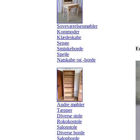
Soveværelsesmøbler
Kommoder
Klædeskabe
Senge
Sminkeborde
E
Spejle
Natskabe og -borde
Andre møbler
Tæpper
Diverse stole
Rokokostole
Salonstole
Diverse borde
Salonborde