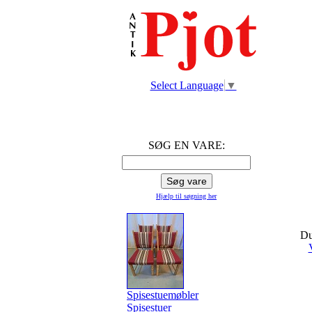
Select Language
▼
SØG EN VARE:
Hjælp til søgning
her
Du
Spisestuemøbler
Spisestuer