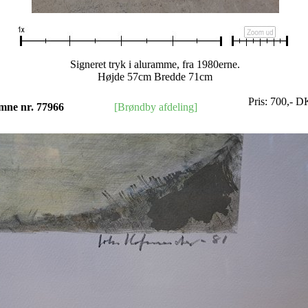
Signeret tryk i aluramme, fra 1980erne.
Højde 57cm Bredde 71cm
Pris:
700
,-
D
mne nr. 77966
[Brøndby afdeling]