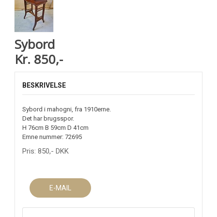
Sybord
Kr. 850,-
BESKRIVELSE
Sybord i mahogni, fra 1910erne.
Det har brugsspor.
H 76cm B 59cm D 41cm
Emne nummer: 72695
Pris:
850
,-
DKK
E-MAIL