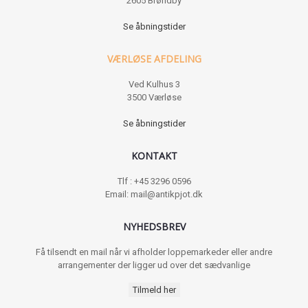
2605 Brøndby
Se åbningstider
VÆRLØSE AFDELING
Ved Kulhus 3
3500 Værløse
Se åbningstider
KONTAKT
Tlf : +45 3296 0596
Email: mail@antikpjot.dk
NYHEDSBREV
Få tilsendt en mail når vi afholder loppemarkeder eller andre
arrangementer der ligger ud over det sædvanlige
Tilmeld her