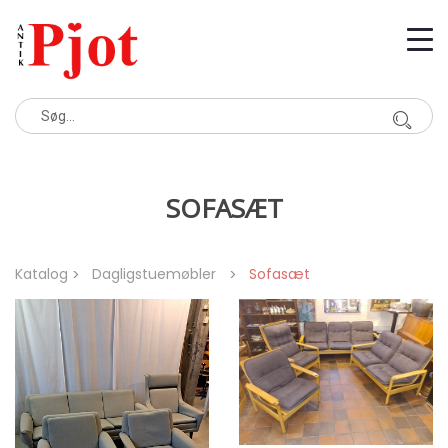
SOFASÆT
Katalog
Dagligstuemøbler
Sofasæt