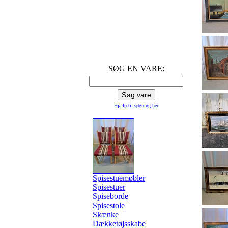
SØG EN VARE:
Hjælp til søgning
her
Spisestuemøbler
Spisestuer
Spiseborde
Spisestole
Skænke
Dækketøjsskabe