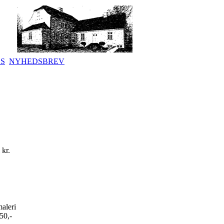
KS
NYHEDSBREV
 kr.
maleri
50,-