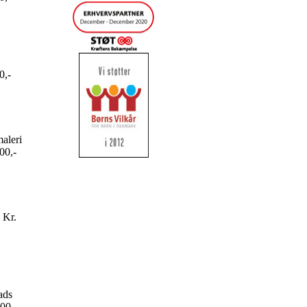
0,-
maleri
00,-
 Kr.
ads
800,-