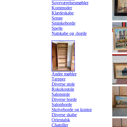
Soveværelsesmøbler
Kommoder
Klædeskabe
Senge
Sminkeborde
Spejle
Natskabe og -borde
Andre møbler
Tæpper
Diverse stole
Rokokostole
Salonstole
Diverse borde
Salonborde
Skriveborde og kontor
Diverse skabe
Orientalsk
Chatoller