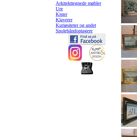
Arkitekttegnede møbler
Ure
Kister
Klaverer
Kuriøsiteter og andet
Spolebåndoptagere