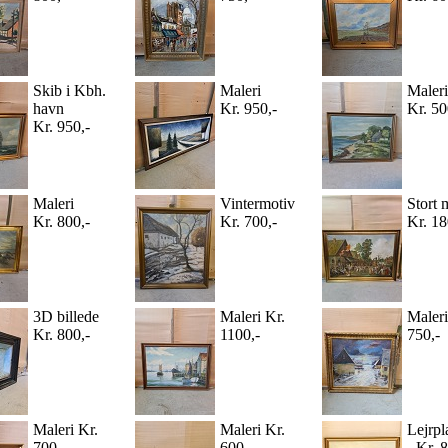
Skib i Kbh.
Maleri
Maleri
havn
Kr. 950,-
Kr. 50
Kr. 950,-
Maleri
Vintermotiv
Stort 
Kr. 800,-
Kr. 700,-
Kr. 18
3D billede
Maleri Kr.
Maleri
Kr. 800,-
1100,-
750,-
Maleri Kr.
Maleri Kr.
Lejrpl
700,-
600,-
- Kr. 