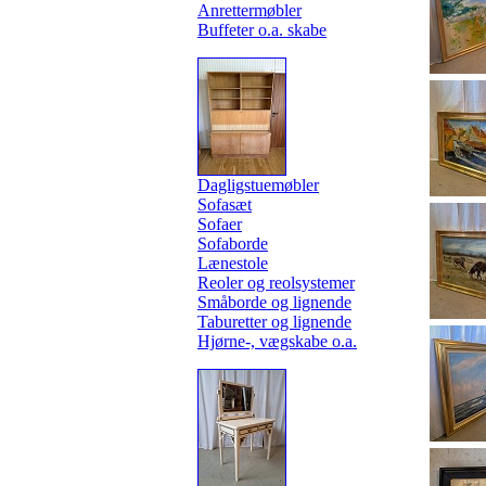
Anrettermøbler
Buffeter o.a. skabe
Dagligstuemøbler
Sofasæt
Sofaer
Sofaborde
Lænestole
Reoler og reolsystemer
Småborde og lignende
Taburetter og lignende
Hjørne-, vægskabe o.a.