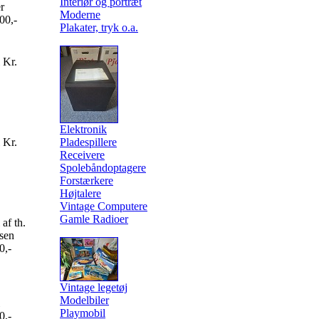
Interiør og portræt
er
Moderne
00,-
Plakater, tryk o.a.
 Kr.
Elektronik
 Kr.
Pladespillere
Receivere
Spolebåndoptagere
Forstærkere
Højtalere
Vintage Computere
Gamle Radioer
 af th.
sen
0,-
Vintage legetøj
Modelbiler
Playmobil
0,-