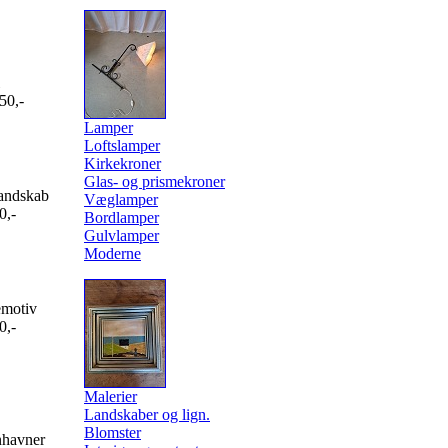
50,-
Lamper
Loftslamper
Kirkekroner
Glas- og prismekroner
andskab
Væglamper
0,-
Bordlamper
Gulvlamper
Moderne
motiv
0,-
Malerier
Landskaber og lign.
Blomster
havner