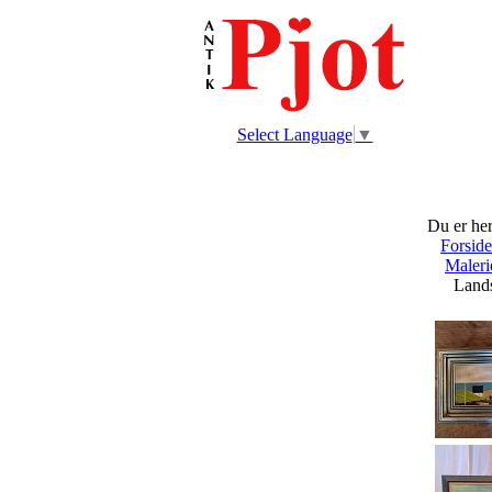
Select Language
▼
Du er her
Forsid
Maleri
Landska