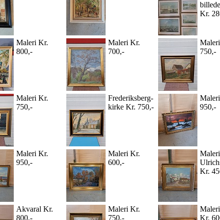
billed
Kr. 28
Maleri Kr.
Maleri Kr.
Maleri
800,-
700,-
750,-
Maleri Kr.
Frederiksberg-
Maleri
750,-
kirke Kr. 750,-
950,-
Maleri Kr.
Maleri Kr.
Maleri
950,-
600,-
Ulrich
Kr. 45
Akvaral Kr.
Maleri Kr.
Maleri
800,-
750,-
Kr. 60