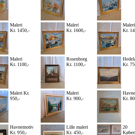
Maleri
Maleri
Maleri
Kr. 1450,-
Kr. 1600,-
Kr. 14
Maleri
Rosenborg
Hedel
Kr. 1100,-
Kr. 1100,-
Kr. 75
Maleri Kr.
Maleri
Havne
950,-
Kr. 900,-
Kr. 80
Havnemotiv
Lille maleri
20
Kr. 950,-
Kr. 450,-
Køben