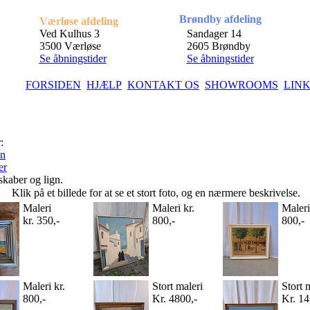
Brøndby afdeling
Værløse afdeling
Ved Kulhus 3
Sandager 14
3500 Værløse
2605 Brøndby
Se åbningstider
Se åbningstider
FORSIDEN
HJÆLP
KONTAKT OS
SHOWROOMS
LIN
:
en
er
ber og lign.
Klik på et billede for at se et stort foto, og en nærmere beskrivelse.
Maleri
Maleri kr.
Maleri
kr. 350,-
800,-
800,-
Maleri kr.
Stort maleri
Stort 
800,-
Kr. 4800,-
Kr. 14