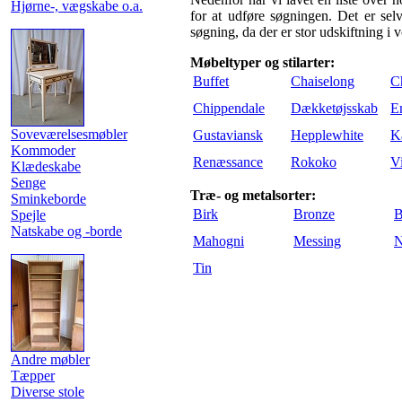
Hjørne-, vægskabe o.a.
for at udføre søgningen. Det er selv
søgning, da der er stor udskiftning i 
Møbeltyper og stilarter:
Buffet
Chaiselong
C
Chippendale
Dækketøjsskab
E
Soveværelsesmøbler
Gustaviansk
Hepplewhite
K
Kommoder
Renæssance
Rokoko
Vi
Klædeskabe
Senge
Træ- og metalsorter:
Sminkeborde
Birk
Bronze
B
Spejle
Natskabe og -borde
Mahogni
Messing
Tin
Andre møbler
Tæpper
Diverse stole