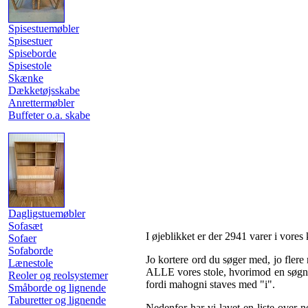
Spisestuemøbler
Spisestuer
Spiseborde
Spisestole
Skænke
Dækketøjsskabe
Anrettermøbler
Buffeter o.a. skabe
Dagligstuemøbler
Sofasæt
I øjeblikket er der 2941 varer i vores k
Sofaer
Sofaborde
Jo kortere ord du søger med, jo flere r
Lænestole
ALLE vores stole, hvorimod en søgni
Reoler og reolsystemer
fordi mahogni staves med "i".
Småborde og lignende
Taburetter og lignende
Nedenfor har vi lavet en liste over n