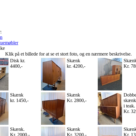
:
en
tuemøbler
ke
Klik på et billede for at se et stort foto, og en nærmere beskrivelse.
Disk kr.
Skænk
Skæn
4400,-
kr. 4200,-
Kr. 78
Skænk
Skænk
Dobbe
kr. 1450,-
Kr. 2800,-
skænk
i teak.
Kr. 32
Skænk.
Skænk
Skæn
Kr. 2000,-
Kr. 3200,-
Kr. 13