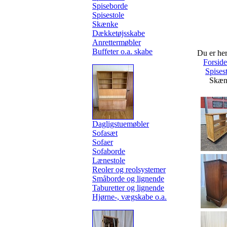
Spiseborde
Spisestole
Skænke
Dækketøjsskabe
Anrettermøbler
Buffeter o.a. skabe
Du er her
Forsid
Spises
Skæn
Dagligstuemøbler
Sofasæt
Sofaer
Sofaborde
Lænestole
Reoler og reolsystemer
Småborde og lignende
Taburetter og lignende
Hjørne-, vægskabe o.a.