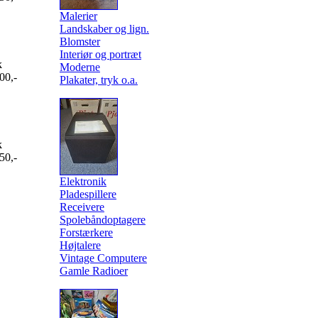
Malerier
Landskaber og lign.
Blomster
Interiør og portræt
k
Moderne
00,-
Plakater, tryk o.a.
k
50,-
Elektronik
Pladespillere
Receivere
Spolebåndoptagere
Forstærkere
Højtalere
Vintage Computere
Gamle Radioer