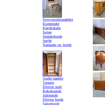
Soveværelsesmøbler
Kommoder
Klædeskabe
Senge
Sminkeborde
Spejle
Natskabe og -borde
Andre møbler
Tæpper
Diverse stole
Rokokostole
Salonstole
Diverse borde
Salonborde