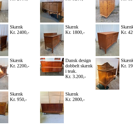
Skænk
Skænk
Skæn
Kr. 2400,-
Kr. 1800,-
Kr. 42
Skænk
Dansk design
Skæn
Kr. 2200,-
dobbelt skænk
Kr. 19
i teak.
Kr. 3.200,-
Skænk
Skænk
Kr. 950,-
Kr. 2800,-