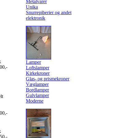
Metalvarer
Unika
Snurrepiberier og andet
elektronik
k
Lamper
00,-
Loftslamper
Kirkekroner
Glas- og prismekroner
Væglamper
Bordlamper
Gulvlamper
lt
Moderne
00,-
k
50,-