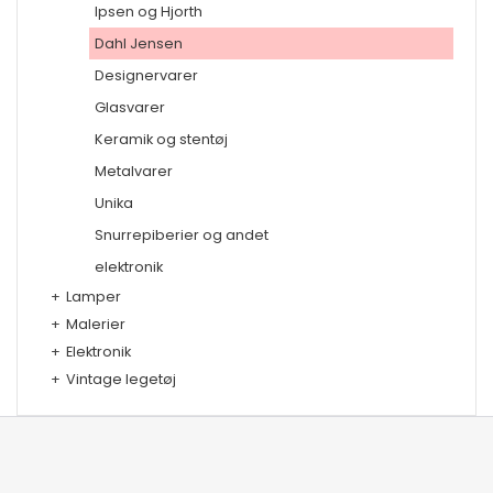
Ipsen og Hjorth
Dahl Jensen
Designervarer
Glasvarer
Keramik og stentøj
Metalvarer
Unika
Snurrepiberier og andet
elektronik
+
Lamper
+
Malerier
+
Elektronik
+
Vintage legetøj