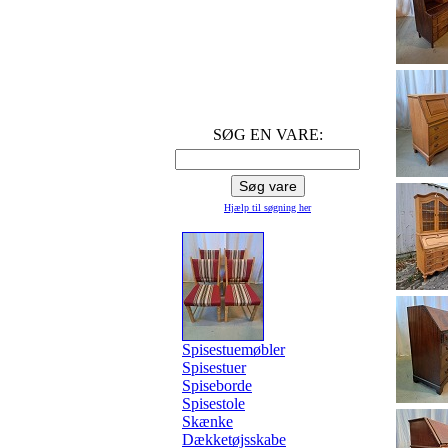
SØG EN VARE:
Hjælp til søgning
her
Spisestuemøbler
Spisestuer
Spiseborde
Spisestole
Skænke
Dækketøjsskabe