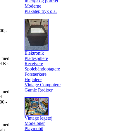
Interiør og portræt
Moderne
Plakater, tryk o.a.
l
00,-
Elektronik
l med
Pladespillere
l Kr.
Receivere
Spolebåndoptagere
Forstærkere
Højtalere
Vintage Computere
Gamle Radioer
l med
l
00,-
Vintage legetøj
Modelbiler
l med
Playmobil
kab