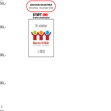
50,-
l
00,-
l
00,-
l
00,-
 i
ni