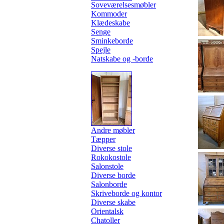
Soveværelsesmøbler
Kommoder
Klædeskabe
Senge
Sminkeborde
Spejle
Natskabe og -borde
Andre møbler
Tæpper
Diverse stole
Rokokostole
Salonstole
Diverse borde
Salonborde
Skriveborde og kontor
Diverse skabe
Orientalsk
Chatoller