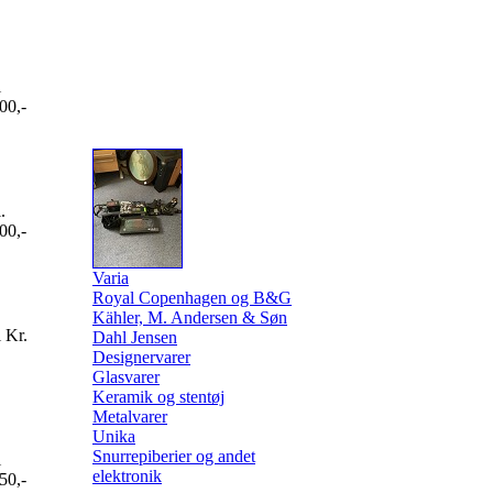
l
00,-
.
00,-
Varia
Royal Copenhagen og B&G
Kähler, M. Andersen & Søn
 Kr.
Dahl Jensen
Designervarer
Glasvarer
Keramik og stentøj
Metalvarer
Unika
Snurrepiberier og andet
l
elektronik
50,-