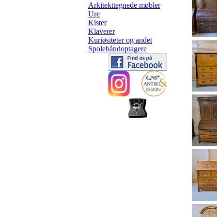
Arkitekttegnede møbler
Ure
Kister
Klaverer
Kuriøsiteter og andet
Spolebåndoptagere