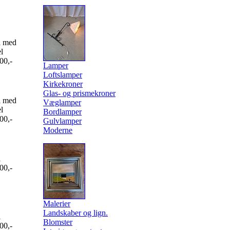
l med
l
00,-
Lamper
Loftslamper
Kirkekroner
Glas- og prismekroner
l med
Væglamper
l
Bordlamper
00,-
Gulvlamper
Moderne
l
00,-
Malerier
Landskaber og lign.
l
Blomster
00,-