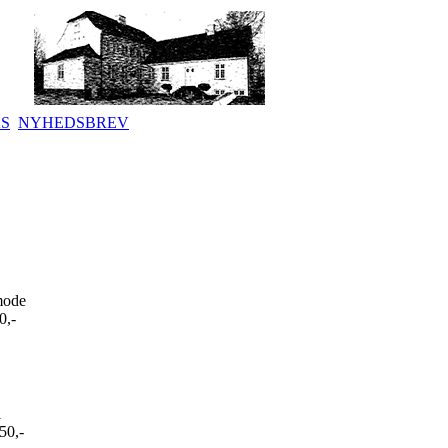
KS
NYHEDSBREV
ode
0,-
l
50,-