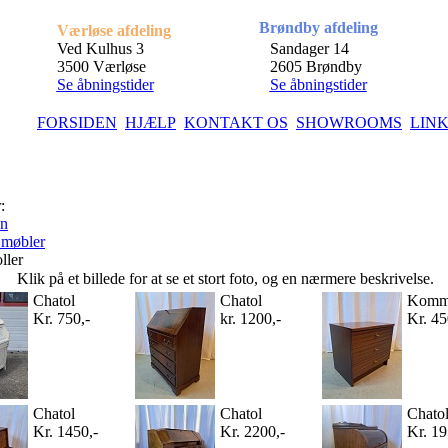
Brøndby afdeling
Værløse afdeling
Ved Kulhus 3
Sandager 14
3500 Værløse
2605 Brøndby
Se åbningstider
Se åbningstider
FORSIDEN
HJÆLP
KONTAKT OS
SHOWROOMS
LIN
:
en
 møbler
ler
Klik på et billede for at se et stort foto, og en nærmere beskrivelse.
Chatol
Chatol
Komm
Kr. 750,-
kr. 1200,-
Kr. 45
Chatol
Chatol
Chato
Kr. 1450,-
Kr. 2200,-
Kr. 19