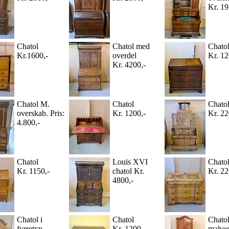
Kr. 19
Chatol
Chatol med
Chato
Kr.1600,-
overdel
Kr. 12
Kr. 4200,-
Chatol M.
Chatol
Chato
overskab. Pris:
Kr. 1200,-
Kr. 22
4.800,-
Chatol
Louis XVI
Chato
Kr. 1150,-
chatol Kr.
Kr. 22
4800,-
Chatol i
Chatol
Chatol
fyrretræ
Kr. 1200,-
mahog