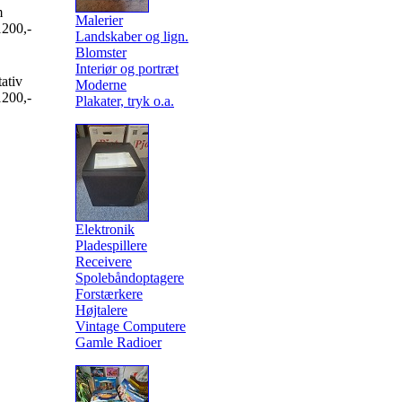
m
Malerier
1200,-
Landskaber og lign.
Blomster
Interiør og portræt
tativ
Moderne
1200,-
Plakater, tryk o.a.
Elektronik
Pladespillere
Receivere
Spolebåndoptagere
Forstærkere
Højtalere
Vintage Computere
Gamle Radioer