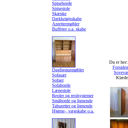
Spiseborde
Spisestole
Skænke
Dækketøjsskabe
Anrettermøbler
Buffeter o.a. skabe
Du er her:
Forside
Dagligstuemøbler
Sovevæ
Sofasæt
Klædes
Sofaer
Sofaborde
Lænestole
Reoler og reolsystemer
Småborde og lignende
Taburetter og lignende
Hjørne-, vægskabe o.a.