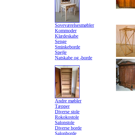
Soveværelsesmøbler
Kommoder
Klædeskabe
Senge
Sminkeborde
Spejle
Natskabe og -borde
Andre møbler
Tæpper
Diverse stole
Rokokostole
Salonstole
Diverse borde
Salonborde