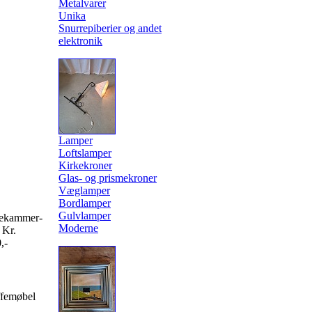
Metalvarer
Unika
Snurrepiberier og andet
elektronik
Lamper
Loftslamper
Kirkekroner
Glas- og prismekroner
Væglamper
Bordlamper
Gulvlamper
lekammer-
Moderne
 Kr.
,-
femøbel