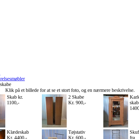
n
relsesmøbler
kabe
Klik på et billede for at se et stort foto, og en nærmere beskrivelse.
Skab kr.
2 Skabe
Kar
1100,-
Kr. 900,-
skab
1400
Klædeskab
Tøjstativ
Skuf
Kr. 4400,-
Kr. 600,-
fra