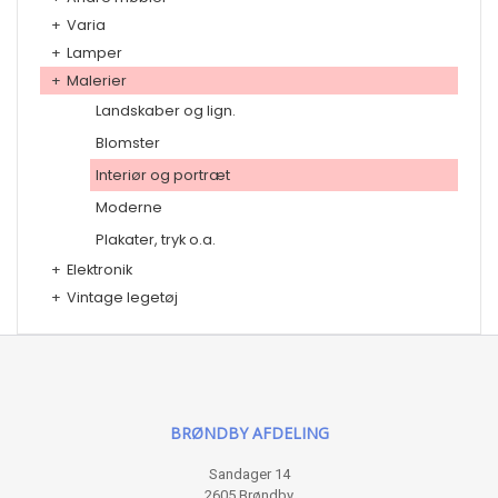
+
Varia
+
Lamper
+
Malerier
Landskaber og lign.
Blomster
Interiør og portræt
Moderne
Plakater, tryk o.a.
+
Elektronik
+
Vintage legetøj
BRØNDBY AFDELING
Sandager 14
2605 Brøndby