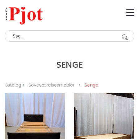
SENGE
Katalog
Soveværelsesmøbler
Senge