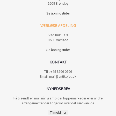
2605 Brøndby
Se åbningstider
VÆRLØSE AFDELING
Ved Kulhus 3
3500 Værløse
Se åbningstider
KONTAKT
Tlf : +45 3296 0596
Email: mail@antikpjot.dk
NYHEDSBREV
Få tilsendt en mail når vi afholder loppemarkeder eller andre
arrangementer der ligger ud over det sædvanlige
Tilmeld her