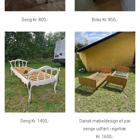
Seng Kr. 800,-
Briks Kr. 850,-
Seng Kr. 1400,-
Dansk møbeldesign et par
senge udført i egetræ.
Kr. 1600,-