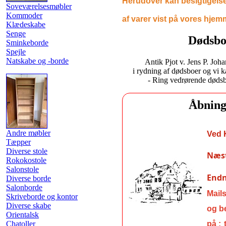
Herudover kan besigtigelse
Soveværelsesmøbler
Kommoder
af
varer vist
på vores hjemm
Klædeskabe
Senge
Dødsbo
Sminkeborde
Spejle
Natskabe og -borde
Antik Pjot v. Jens P. Joh
i rydning af dødsboer og vi k
- Ring vedrørende dødsbo
Åbning
Andre møbler
Ved 
Tæpper
Diverse stole
Næst
Rokokostole
Salonstole
Endn
Diverse borde
Salonborde
Mail
Skriveborde og kontor
Diverse skabe
og
b
Orientalsk
på :
Chatoller