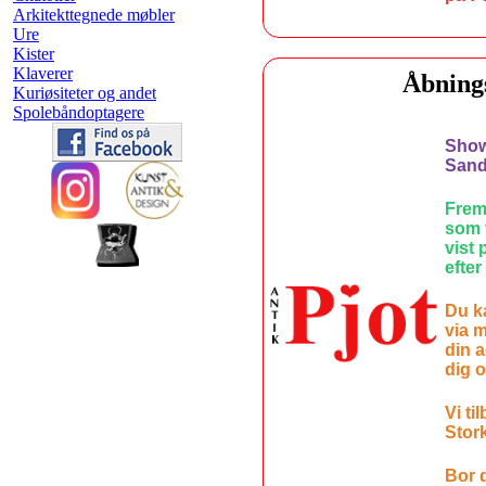
Arkitekttegnede møbler
Ure
Kister
Klaverer
Åbnings
Kuriøsiteter og andet
Spolebåndoptagere
Show
Sand
Frem 
som 
vist
efter
Du k
via m
din a
dig 
Vi ti
Stork
Bor 