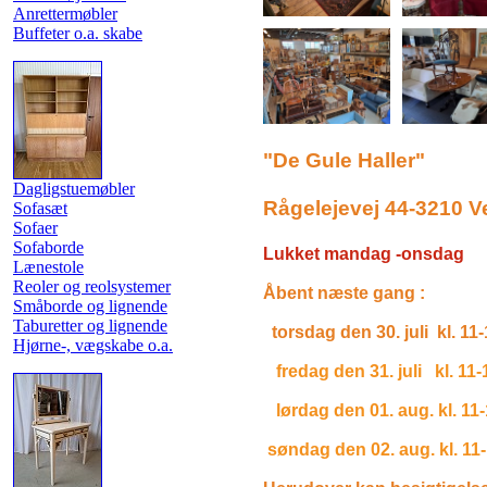
Anrettermøbler
Buffeter o.a. skabe
"De Gule Haller"
Dagligstuemøbler
Rågelejevej 44-3210 V
Sofasæt
Sofaer
Sofaborde
Lukket mandag -onsdag
Lænestole
Reoler og reolsystemer
Åbent næste gang :
Småborde og lignende
Taburetter og lignende
torsdag den 30. juli kl. 11
Hjørne-, vægskabe o.a.
fredag den 31. juli kl. 11-
lørdag den 01. aug. kl. 11
søndag den 02. aug. kl. 11