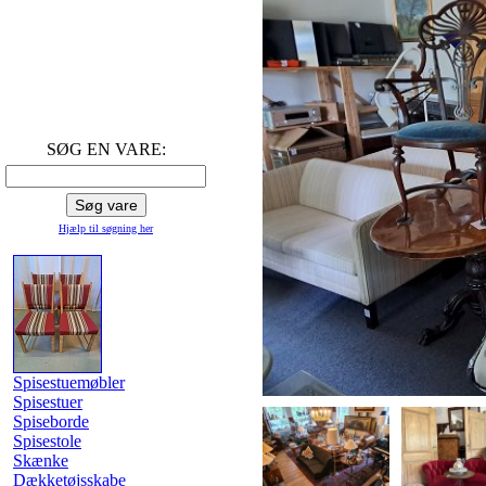
SØG EN VARE:
Hjælp til søgning
her
Spisestuemøbler
Spisestuer
Spiseborde
Spisestole
Skænke
Dækketøjsskabe