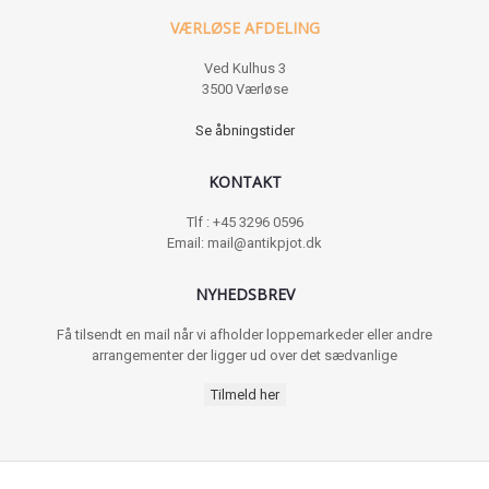
VÆRLØSE AFDELING
Ved Kulhus 3
3500 Værløse
Se åbningstider
KONTAKT
Tlf : +45 3296 0596
Email: mail@antikpjot.dk
NYHEDSBREV
Få tilsendt en mail når vi afholder loppemarkeder eller andre
arrangementer der ligger ud over det sædvanlige
Tilmeld her