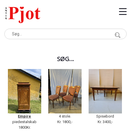
SØG...
Empire
4 stole.
Spisebord
piedestalskab
Kr. 1800,-
Kr. 3400,-
1800Kr.