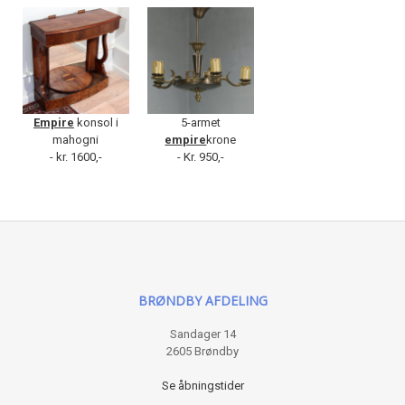
Empire
konsol i
5-armet
mahogni
empire
krone
- kr. 1600,-
- Kr. 950,-
BRØNDBY AFDELING
Sandager 14
2605 Brøndby
Se åbningstider