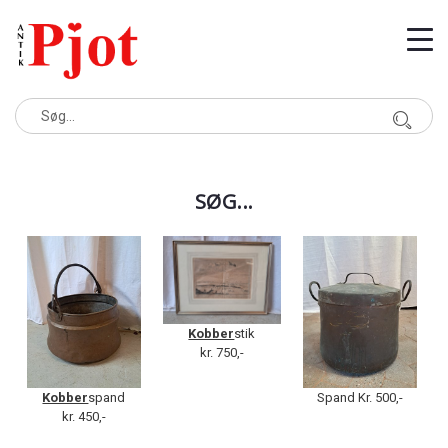
SØG...
Kobber
stik
kr. 750,-
Kobber
spand
Spand Kr. 500,-
kr. 450,-