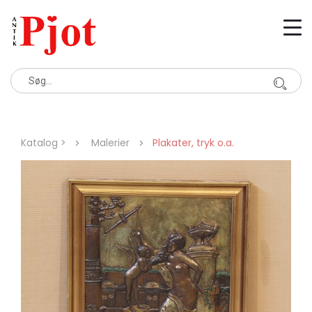
Katalog >
Malerier
Plakater, tryk o.a.