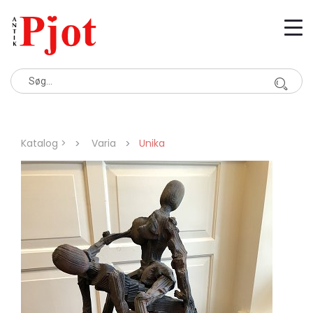
Katalog >
Varia
Unika