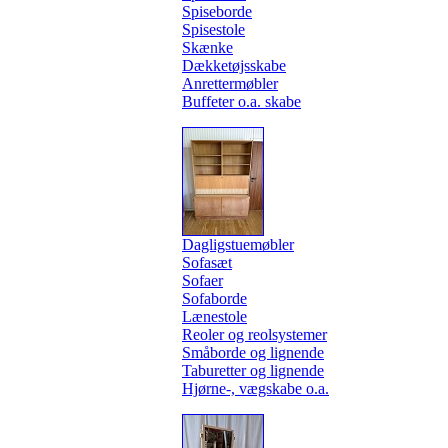
Spiseborde
Spisestole
Skænke
Dækketøjsskabe
Anrettermøbler
Buffeter o.a. skabe
Dagligstuemøbler
Sofasæt
Sofaer
Sofaborde
Lænestole
Reoler og reolsystemer
Småborde og lignende
Taburetter og lignende
Hjørne-, vægskabe o.a.