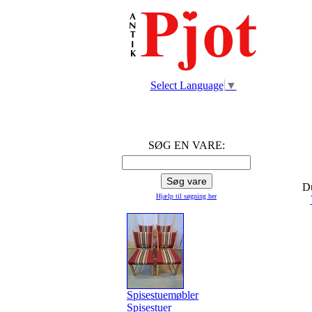
Select Language
▼
SØG EN VARE:
Du
Hjælp til søgning
her
Spisestuemøbler
Spisestuer