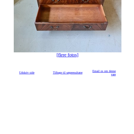
[flere fotos]
Email os om denne
Udskriv side
Tilbage til søgeresultater
vare