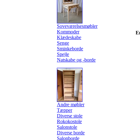
Soveværelsesmøbler
Kommoder
E
Klædeskabe
Senge
Sminkeborde
Spejle
Natskabe og -borde
Andre møbler
Tæpper
Diverse stole
Rokokostole
Salonstole
Diverse borde
Salonborde