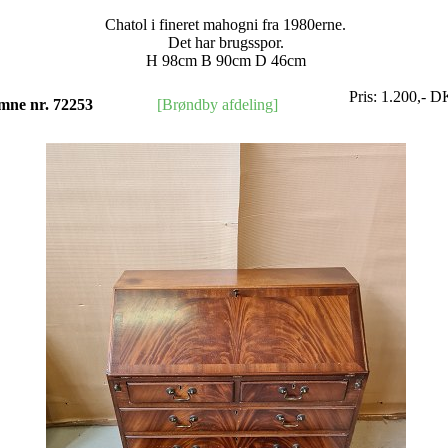
Chatol i fineret mahogni fra 1980erne.
Det har brugsspor.
H 98cm B 90cm D 46cm
Pris:
1.200
,-
D
mne nr. 72253
[Brøndby afdeling]