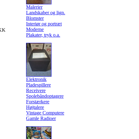
Malerier
Landskaber og lign.
Blomster
Interiør og portræt
Moderne
KK
Plakater, tryk o.a.
Elektronik
Pladespillere
Receivere
Spolebåndoptagere
Forstærkere
Højtalere
Vintage Computere
Gamle Radioer