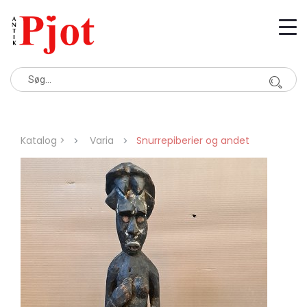
Katalog >
Varia
Snurrepiberier og andet