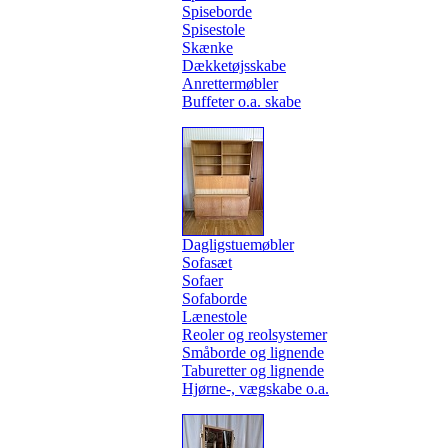
Spiseborde
Spisestole
Skænke
Dækketøjsskabe
Anrettermøbler
Buffeter o.a. skabe
Dagligstuemøbler
Sofasæt
Sofaer
Sofaborde
Lænestole
Reoler og reolsystemer
Småborde og lignende
Taburetter og lignende
Hjørne-, vægskabe o.a.