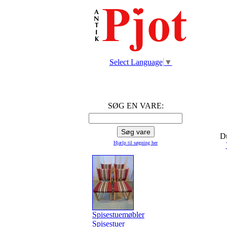
Select Language
▼
SØG EN VARE:
Du
Hjælp til søgning
her
Spisestuemøbler
Spisestuer