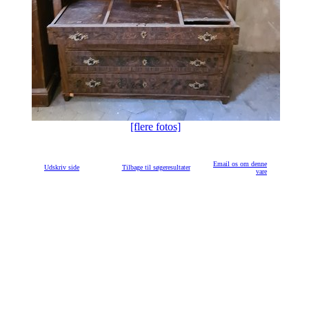
[flere fotos]
Email os om denne
Udskriv side
Tilbage til søgeresultater
vare