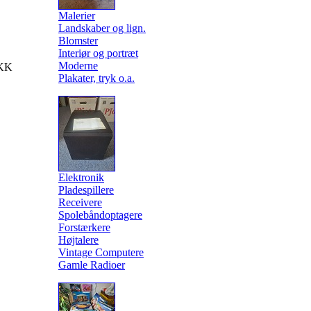
Malerier
Landskaber og lign.
Blomster
Interiør og portræt
Moderne
KK
Plakater, tryk o.a.
Elektronik
Pladespillere
Receivere
Spolebåndoptagere
Forstærkere
Højtalere
Vintage Computere
Gamle Radioer