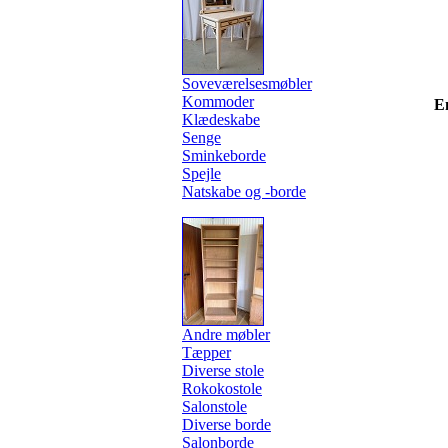
Soveværelsesmøbler
Kommoder
E
Klædeskabe
Senge
Sminkeborde
Spejle
Natskabe og -borde
Andre møbler
Tæpper
Diverse stole
Rokokostole
Salonstole
Diverse borde
Salonborde