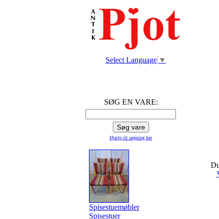
Select Language
▼
SØG EN VARE:
Hjælp til søgning
her
Du
Spisestuemøbler
Spisestuer