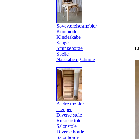
Soveværelsesmøbler
Kommoder
Klædeskabe
Senge
Sminkeborde
E
Spejle
Natskabe og -borde
Andre møbler
Tæpper
Diverse stole
Rokokostole
Salonstole
Diverse borde
Salonborde