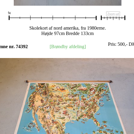
Skolekort af nord amerika, fra 1980erne.
Højde 97cm Bredde 133cm
Pris:
500
,-
D
mne nr. 74392
[Brøndby afdeling]