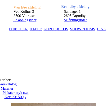
Brøndby afdeling
Værløse afdeling
Ved Kulhus 3
Sandager 14
3500 Værløse
2605 Brøndby
Se åbningstider
Se åbningstider
FORSIDEN
HJÆLP
KONTAKT OS
SHOWROOMS
LIN
 er her:
Varekatalog
Malerier
Plakater, tryk o.a.
Kort Kr. 500,-