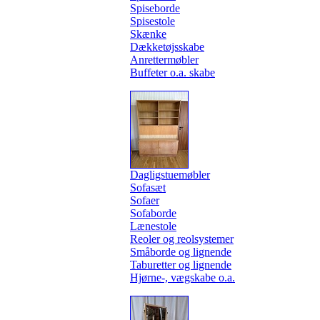
Spiseborde
Spisestole
Skænke
Dækketøjsskabe
Anrettermøbler
Buffeter o.a. skabe
Dagligstuemøbler
Sofasæt
Sofaer
Sofaborde
Lænestole
Reoler og reolsystemer
Småborde og lignende
Taburetter og lignende
Hjørne-, vægskabe o.a.