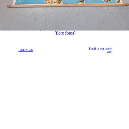
[flere fotos]
Email os om denne
Udskriv side
vare