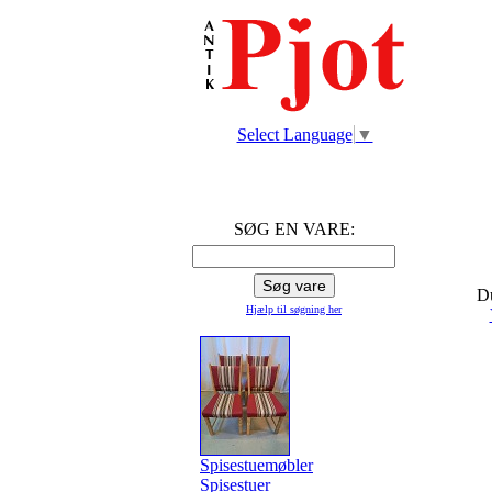
Select Language
▼
SØG EN VARE:
Du
Hjælp til søgning
her
Spisestuemøbler
Spisestuer