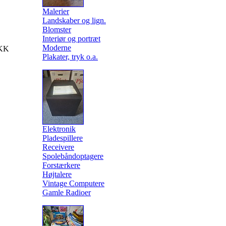
Malerier
Landskaber og lign.
Blomster
Interiør og portræt
Moderne
KK
Plakater, tryk o.a.
Elektronik
Pladespillere
Receivere
Spolebåndoptagere
Forstærkere
Højtalere
Vintage Computere
Gamle Radioer