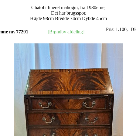
Chatol i fineret mahogni, fra 1980erne,
Det har brugsspor.
Højde 98cm Bredde 74cm Dybde 45cm
Pris:
1.100
,-
D
mne nr. 77291
[Brøndby afdeling]