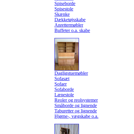
Spiseborde
Spisestole
Skænke
Dækketøjsskabe
Anrettermøbler
Buffeter o.a. skabe
Dagligstuemøbler
Sofasæt
Sofaer
Sofaborde
Lænestole
Reoler og reolsystemer
Småborde og lignende
Taburetter og lignende
Hjørne-, vægskabe o.a.