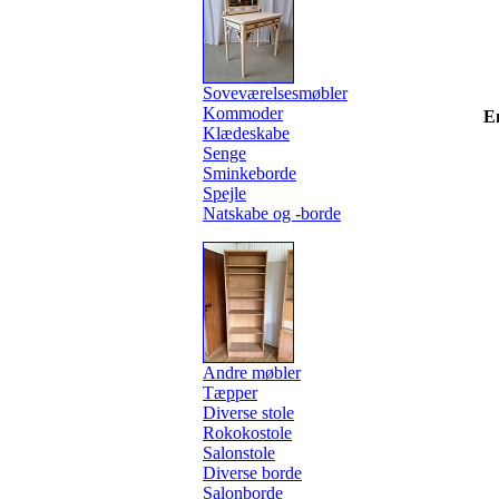
Soveværelsesmøbler
Kommoder
E
Klædeskabe
Senge
Sminkeborde
Spejle
Natskabe og -borde
Andre møbler
Tæpper
Diverse stole
Rokokostole
Salonstole
Diverse borde
Salonborde