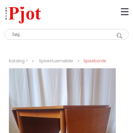
Katalog >
Spisestuemøbler
Spiseborde