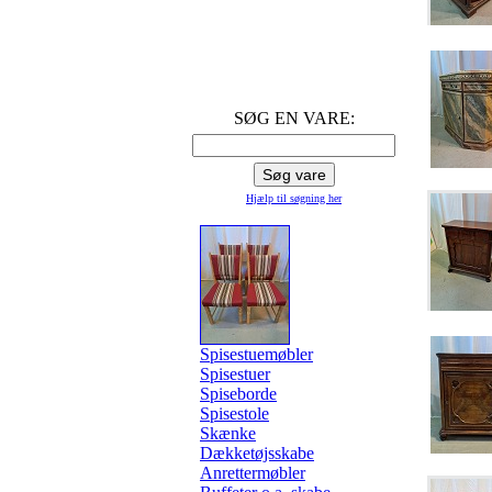
SØG EN VARE:
Hjælp til søgning
her
Spisestuemøbler
Spisestuer
Spiseborde
Spisestole
Skænke
Dækketøjsskabe
Anrettermøbler