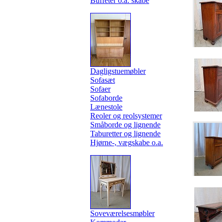
Buffeter o.a. skabe
Dagligstuemøbler
Sofasæt
Sofaer
Sofaborde
Lænestole
Reoler og reolsystemer
Småborde og lignende
Taburetter og lignende
Hjørne-, vægskabe o.a.
Soveværelsesmøbler