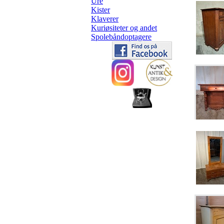
Ure
Kister
Klaverer
Kuriøsiteter og andet
Spolebåndoptagere