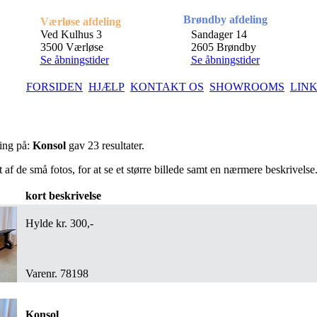
Brøndby afdeling
Værløse afdeling
Ved Kulhus 3
Sandager 14
3500 Værløse
2605 Brøndby
Se åbningstider
Se åbningstider
FORSIDEN
HJÆLP
KONTAKT OS
SHOWROOMS
LIN
ing på:
Konsol
gav 23 resultater.
t af de små fotos, for at se et større billede samt en nærmere beskrivelse
kort beskrivelse
Hylde kr. 300,-
Varenr. 78198
Konsol