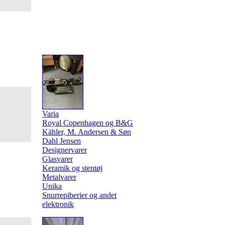
Varia
Royal Copenhagen og B&G
Kähler, M. Andersen & Søn
Dahl Jensen
Designervarer
Glasvarer
Keramik og stentøj
Metalvarer
Unika
Snurrepiberier og andet
elektronik