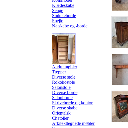
Kommoder
Klædeskabe
Senge
Sminkeborde
Spejle
Natskabe og -borde
Andre møbler
Tæpper
Diverse stole
Rokokostole
Salonstole
Diverse borde
Salonborde
Skriveborde og kontor
Diverse skabe
Orientalsk
Chatoller
Arkitekttegnede møbler