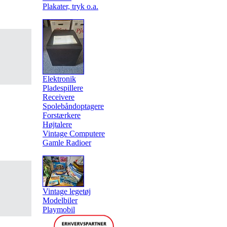
Plakater, tryk o.a.
Elektronik
Pladespillere
Receivere
Spolebåndoptagere
Forstærkere
Højtalere
Vintage Computere
Gamle Radioer
Vintage legetøj
Modelbiler
Playmobil