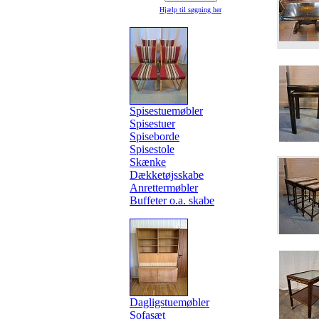
Hjælp til søgning
her
Spisestuemøbler
Spisestuer
Spiseborde
Spisestole
Skænke
Dækketøjsskabe
Anrettermøbler
Buffeter o.a. skabe
Dagligstuemøbler
Sofasæt