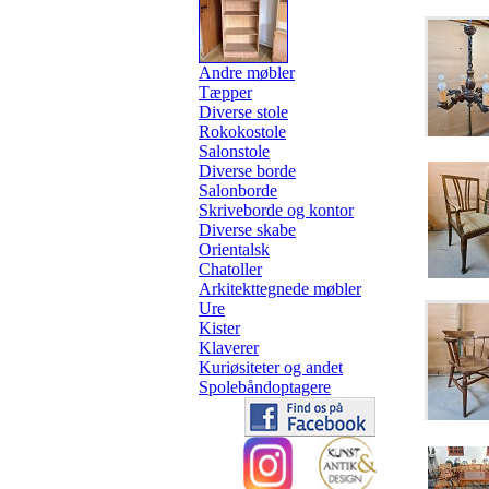
Andre møbler
Tæpper
Diverse stole
Rokokostole
Salonstole
Diverse borde
Salonborde
Skriveborde og kontor
Diverse skabe
Orientalsk
Chatoller
Arkitekttegnede møbler
Ure
Kister
Klaverer
Kuriøsiteter og andet
Spolebåndoptagere