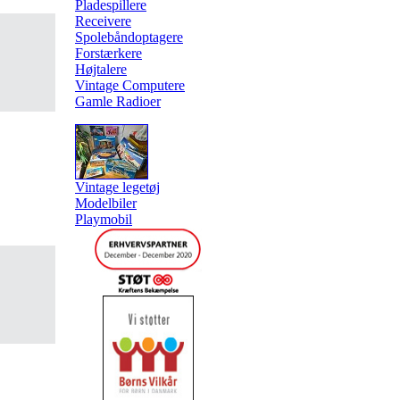
Pladespillere
Receivere
Spolebåndoptagere
Forstærkere
Højtalere
Vintage Computere
Gamle Radioer
Vintage legetøj
Modelbiler
Playmobil