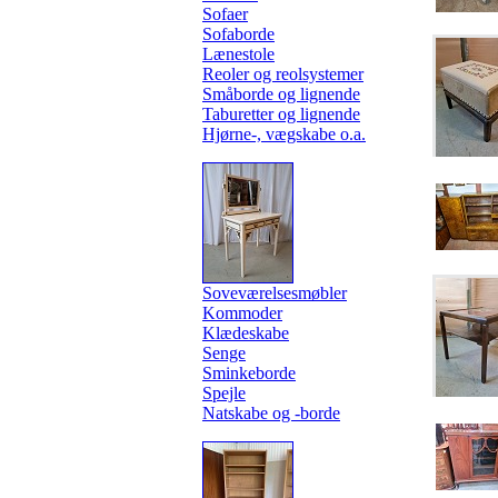
Sofaer
Sofaborde
Lænestole
Reoler og reolsystemer
Småborde og lignende
Taburetter og lignende
Hjørne-, vægskabe o.a.
Soveværelsesmøbler
Kommoder
Klædeskabe
Senge
Sminkeborde
Spejle
Natskabe og -borde