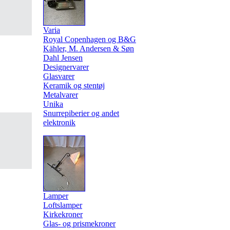
Varia
Royal Copenhagen og B&G
Kähler, M. Andersen & Søn
Dahl Jensen
Designervarer
Glasvarer
Keramik og stentøj
Metalvarer
Unika
Snurrepiberier og andet
elektronik
Lamper
Loftslamper
Kirkekroner
Glas- og prismekroner